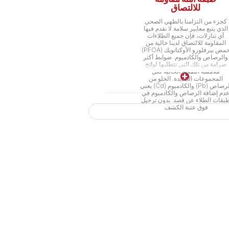
للالتصاق
كجزء من التزامنا بالطهي الصحي
الذي يتبع معايير سلامة لا نقدم فيها
أي تنازلات، فإن جميع الطلاءات
المقاومة للالتصاق لدينا خالية من
حمض بيرفلورو الأوكتانويك (PFOA)
والرصاص والكادميوم. ضوابط أكثر
صرامة من تلك التي تتطلبها لوائح
ملامسة الطعام الحالية لكل
المجموعات الجديدة. الخلو من
الرصاص (Pb) والكادميوم (Cd) يعني
دم إضافة الرصاص والكادميوم في
بقات الطلاء عن قصد. بدون ترحيل
فوق عتبة الكشف.