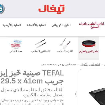
اواني الطهي وادوات
الطبخ الكهربائي
العناية بالأقمشة
العناية بالأرضية
المطبخ
اطقم الخبز والأفران
الأدوات المطبخية
السكاكين المطبخية
حفظ الطعام
>
اطقم الخبز والأفران
>
صينية خَبز إيزي جريب ‎29.5 x 41cm
TEFAL صينية خَبز إ
جريب ‎29.5 x 41cm
›
القالب فائق المقاومة الذي يسهل ا
بفضل مقابضه الكبيرة.
مع صواني وقوالب الخَبز إيزي جريب من تيفال، 
المقابض الكبيرة، أضحى التعامل مع هذه القطع