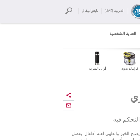
العربية (UAE)
تابعوا تيفال
العناية الشخصية
فرامات يدوية
أواني الشرب
يزي
لتحكم فيه
يصبح الخبز والطهي لعبة أطفال. بفضل
 أسهل من أي وقت مضى، بينما تضمن