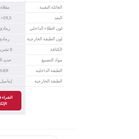
العائلة التقنية
مقلاة
البعد
29,5×41 سم
لون الطلاء الداخلي
رمادي
لون الطبقة الخارجية
رمادي
الكثافة
6 تشرين الاول
مواد التصنيع
حديد ا
الطبقة الداخلية
QUER
الطبقة الخارجية
إينامي
الشراء ف
الإلك