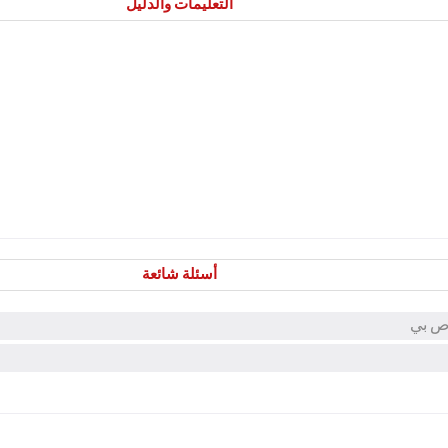
التعليمات والدليل
أسئلة شائعة
اص بي
ي يمكنني استخدامها في أواني الطهي خاصتي؟
م الموضح على أواني الطهي:الأبعاد الخارجية أم الأبعاد الداخلية؟
البلاستيكية دائمًا. لا تستخدمي الأدوات المعدنية.
وم للالتصاق بالتلف؟
ضحة على الأواني إلى الأبعاد الداخلية، ولكن في جميع الحالات يوجد رسم تخطيطي ص