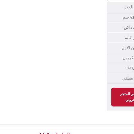
 للخبز
 داكن
 قاتم
لكربون
LAC
ل مطفي
ي المتجر
تروني