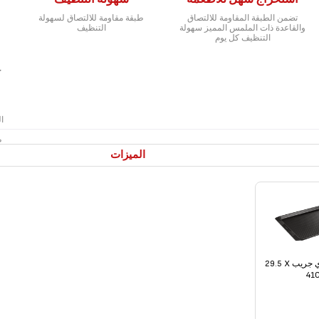
تضمن الطبقة المقاومة للالتصاق
طبقة مقاومة للالتصاق لسهولة
والقاعدة ذات الملمس المميز سهولة
التنظيف
التنظيف كل يوم
ع
ط
الميزات
صينية خَبز إيزي جريب ‎29.5 X
41