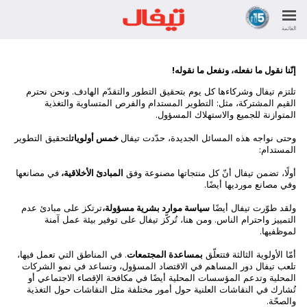
القائمة
إنّنا نقول ما نفعله، ونفعل ما نقوله!
تلتزم تيفال وشركاءها كل يوم بتحقيق التطور والتقدّم الهادف. ونحن نحترم
القيم المشتركة، مثل: التطوير المستدام والفرص المتساوية والتغذية
المتوازنة للجميع والاستهلاك المسؤول.
وحتى نواجه هذه المسائل الجديدة، حدّدت تيفال
خمس أولويات
لتحقيق التطوير
المستدام:
أولًا، تضمن تيفال أنّ كل منتجاتها مصنوعة وفق
المبادئ الأخلاقية،
في مصانعها
وفي مصانع مورديها أيضًا.
ولقد طوّرت تيفال أيضًا
سياسة موارد بشرية مسؤولة،
ترتكز على مبادئ عدم
التمييز واحترام الناس. ومن هنا، تُركّز تيفال على توفير بيئة عمل آمنة
لموظفيها.
أمّا الأولوية الثالثة فتتعلّق
بمساعدة المجتمعات
. في المناطق التي تعمل فيها،
تلعب تيفال دور المساهم في الاقتصاد المسؤول، وتساعد في نمو الشركات
المحلية وتدعم المؤسسات المحلية أيضًا في مكافحة الإقصاء الاجتماعي أو
تُشارك في النقاشات العلنية حول أمور مختلفة مثل النقاشات حول التغذية
والصحّة.