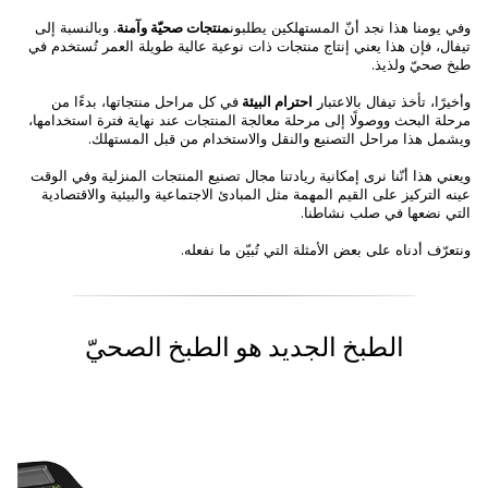
وفي يومنا هذا نجد أنّ المستهلكين يطلبون
منتجات صحيّة وآمنة
. وبالنسبة إلى
تيفال، فإن هذا يعني إنتاج منتجات ذات نوعية عالية طويلة العمر تُستخدم في
طبخ صحيّ ولذيذ.
وأخيرًا، تأخذ تيفال بالاعتبار
احترام البيئة
في كل مراحل منتجاتها، بدءًا من
مرحلة البحث ووصولًا إلى مرحلة معالجة المنتجات عند نهاية فترة استخدامها،
ويشمل هذا مراحل التصنيع والنقل والاستخدام من قبل المستهلك.
ويعني هذا أنّنا نرى إمكانية ريادتنا مجال تصنيع المنتجات المنزلية وفي الوقت
عينه التركيز على القيم المهمة مثل المبادئ الاجتماعية والبيئية والاقتصادية
التي نضعها في صلب نشاطنا.
ونتعرّف أدناه على بعض الأمثلة التي تُبيّن ما نفعله.
الطبخ الجديد هو الطبخ الصحيّ