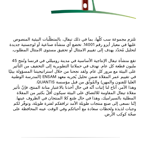
تلتزم مجموعة سب كلّها، بما في ذلك تيفال، بالمتطلّبات البيئية المنصوص
عليها في معيار أيزو رقم 14001. تخضع أي منشأة صناعية أو لوجستية جديدة
لتحليل مُحدّد يهدف إلى تقييم الامتثال أو تحقيق مستوى الامتثال المطلوب.
تقع منشأة تيفال الإنتاجية الأساسية في مدينة روميللي في فرنسا وتُنتج 45
مليون قطعة كل عام. نهدف في حملاتنا التطويرية إلى التخفيف من التأثير
على البيئة مع مرور كل عام. ولقد نجحنا من خلال استراتيجيتنا المسؤولة بيئيًا
في تقييم عمر المقلاة ضمن تحليل يُجريه معهد ENSAM (المدرسة الوطنية
العليا للفنون والمهن) والمُوثّق من قبل مؤسسة QUANTIS.
وهذا الأمر، أتاح لنا إثبات أنّه في حال أخذنا بالاعتبار متانة المنتج، فإنّ تأثير
مقلاة تيفال المقاومة للالتصاق على البيئة سيكون أقلّ بكثير من المقلاة
المطلية بالسيراميك، وهذا في حال صُنع كلا المنتجان في الظروف عينها.
إنّنا نسعى إلى صنع منتجات طويلة الأمد ترافقكم لفترة طويلة، وتوفّر لكم
وجبات لذيذة ولحظات سعادة مع أحبائكم وفي الوقت عينه المحافظة على
صحّة كوكب الأرض.