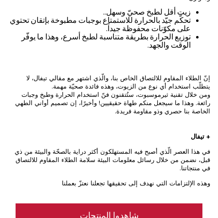
زيت أقل لطبخ صحيّ وسهل..
تحكّم جيّد بالحرارة للاستمتاع بوجبات مطبوخة بإتقان تحتوي
على مكوّنات محفوظة جيداً.
توزيع الحرارة بطريقة متناسبة لطبخ أسرع، وهذا ما يوفّر
الوقت والجهد.
إنّ الطلاء المقاوم للالتصاق الخاص بنا، والّذي اشتهر مع مقالي تيفال، لا
يتطلّب استخدام أي نوع من الزيوت، وهذه فائدة صحيّة مهمة.
ومن خلال تقنية ثيرموسبوت، ستُتقنون فنّ استخدام الحرارة وطبخ وجبات
رائعة. وهذا ما سيجعل منكم طهاة حقيقيين! وأخيرًا، إن تصميم أواني الطهي
الخاصة بنا حصري وذو مقاومة فريدة.
+ تيفال
في هذا العصر الّذي أصبح فيه المستهلكون أكثر دراية بالصحّة والبيئة من ذي
قبل، نضمن من خلال رسائل معلومات البيئة سلامة الطلاء المقاوم للالتصاق
في منتجاتنا.
وهذه الإلتزامات التي نهدف إلى تحقيقها تجعلنا نعتزّ بعملنا
شاهدوا المنتجات