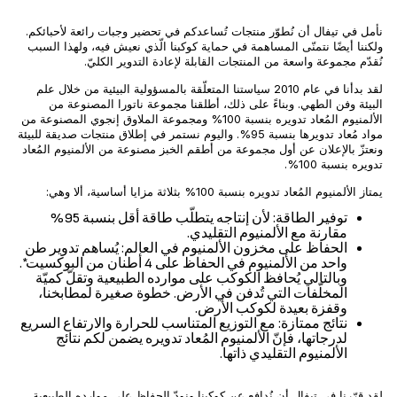
نأمل في تيفال أن نُطوّر منتجات تُساعدكم في تحضير وجبات رائعة لأحبائكم.
ولكننا أيضًا نتمنّى المساهمة في حماية كوكبنا الّذي نعيش فيه، ولهذا السبب
نُقدّم مجموعة واسعة من المنتجات القابلة لإعادة التدوير الكليّ.
لقد بدأنا في عام 2010 سياستنا المتعلّقة بالمسؤولية البيئية من خلال علم
البيئة وفن الطهي. وبناءً على ذلك، أطلقنا مجموعة ناتورا المصنوعة من
الألمنيوم المُعاد تدويره بنسبة 100% ومجموعة الملاوق إنجوي المصنوعة من
مواد مُعاد تدويرها بنسبة 95%. واليوم نستمر في إطلاق منتجات صديقة للبيئة
ونعتزّ بالإعلان عن أول مجموعة من أطقم الخبز مصنوعة من الألمنيوم المُعاد
تدويره بنسبة 100%.
يمتاز الألمنيوم المُعاد تدويره بنسبة 100% بثلاثة مزايا أساسية، ألا وهي:
توفير الطاقة: لأن إنتاجه يتطلّب طاقة أقل بنسبة 95%
مقارنة مع الألمنيوم التقليدي.
الحفاظ على مخزون الألمنيوم في العالم: يُساهم تدوير طن
واحد من الألمنيوم في الحفاظ على 4 أطنان من البوكسيت*.
وبالتالي يُحافظ الكوكب على موارده الطبيعية وتقلّ كميّة
المخلّفات التي تُدفن في الأرض. خطوة صغيرة لمطابخنا،
وقفزة بعيدة لكوكب الأرض.
نتائج ممتازة: مع التوزيع المتناسب للحرارة والارتفاع السريع
لدرجاتها، فإنّ الألمنيوم المُعاد تدويره يضمن لكم نتائج
الألمنيوم التقليدي ذاتها.
لقد قرّرنا في تيفال أن نُدافع عن كوكبنا ونودّ الحفاظ على موارده الطبيعية.