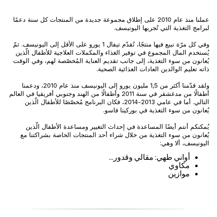
عملنا منذ عام 2010 على إطلاق مجموعة جديدة من المنتجات كل سنة دعمًا
لبرامج التغذية التي تُجريها اليونيسف.
وفي كل مرّة نبيع فيها منتجًا، تُقدّم تيفال 1 يورو على الأقل إلى اليونيسف. ثمّ
يُستخدم المال المجموع في توفير الغذاء والمكملات العلاجية للأطفال الّذين
يُعانون من سوء التغذية، إلى جانب تقديم العناية المُخصّصة لهم، وفي الوقت
ذاته تعليم الوالدين العادات الغذائية الصحية.
ولقد قدّمنا أكثر من 1,5 مليون يورو إلى اليونيسف منذ عام 2010، ودعمنا
أطفالًا من مدغشقر في سنة 2011 وأطفالًا من الهند وجنوبي أفريقيا في العالم
التالي. أما في عامي 2013-2014، فكان البرنامج مُخصّصًا للأطفال الّذين
يُعانون من سوء التغذية في بوركينا فاسو.
يُمكنكم أنتم أيضًا المساعدة في إحداث التغيير ومساعدة الأطفال الّذين
يُعانون من سوء التغذية من خلال شراء أحد المنتجات الخاصة بشراكتنا مع
اليونيسف، ألا وهي:
أواني طهي: مقالي وقدور...
مكاوي
موازين