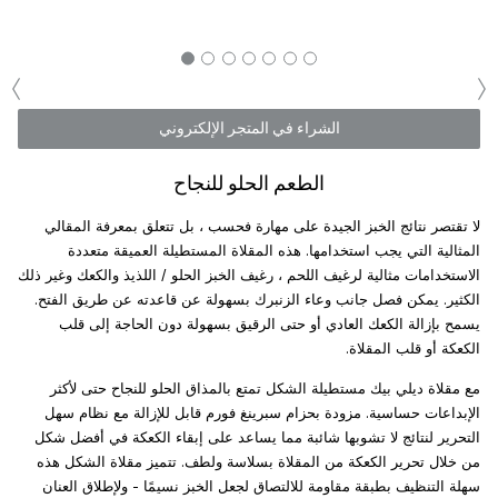
‹
›
الشراء في المتجر الإلكتروني
الطعم الحلو للنجاح
لا تقتصر نتائج الخبز الجيدة على مهارة فحسب ، بل تتعلق بمعرفة المقالي
المثالية التي يجب استخدامها. هذه المقلاة المستطيلة العميقة متعددة
الاستخدامات مثالية لرغيف اللحم ، رغيف الخبز الحلو / اللذيذ والكعك وغير ذلك
الكثير. يمكن فصل جانب وعاء الزنبرك بسهولة عن قاعدته عن طريق الفتح.
يسمح بإزالة الكعك العادي أو حتى الرقيق بسهولة دون الحاجة إلى قلب
الكعكة أو قلب المقلاة.
مع مقلاة ديلي بيك مستطيلة الشكل تمتع بالمذاق الحلو للنجاح حتى لأكثر
الإبداعات حساسية. مزودة بحزام سبرينغ فورم قابل للإزالة مع نظام سهل
التحرير لنتائج لا تشوبها شائبة مما يساعد على إبقاء الكعكة في أفضل شكل
من خلال تحرير الكعكة من المقلاة بسلاسة ولطف. تتميز مقلاة الشكل هذه
سهلة التنظيف بطبقة مقاومة للالتصاق لجعل الخبز نسيمًا - ولإطلاق العنان