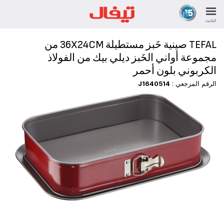
القائمة
TEFAL صينية خَبز مستطيلة ‎36X24CM من
مجموعة أواني الخَبز ديلي بيك من الفولاذ
الكربوني بلون أحمر
الرقم المرجعي :
J1640514