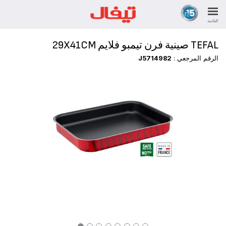
القائمة
TEFAL صينية فرن تيمبو فلايم 29X41CM
الرقم المرجعي :
J5714982