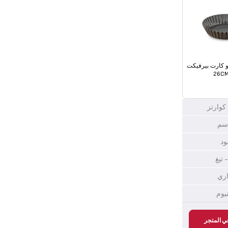
و كارت بيرفيكت
 كوارتز
ود
- تبغ
اري
نيوم
ي المتجر