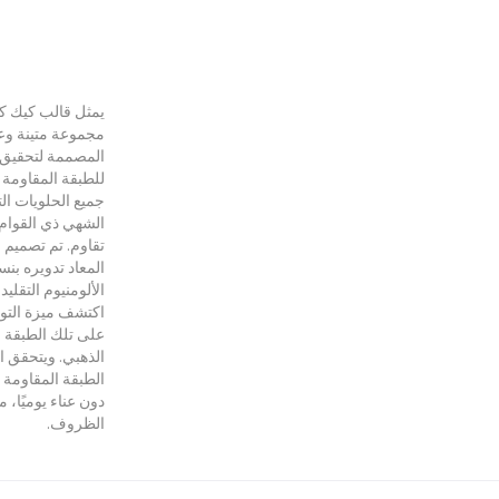
يمثل قالب كيك كا
مجموعة متينة وعا
المصممة لتحقيق ن
للطبقة المقاومة 
جميع الحلويات الت
الشهي ذي القوام ا
تقاوم. تم تصميم ق
الألومنيوم التقليد
اكتشف ميزة التوز
على تلك الطبقة ا
الذهبي. ويتحقق ال
الطبقة المقاومة ل
دون عناء يوميًا، 
الظروف.