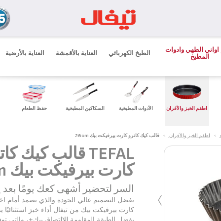
اواني الطهي وادوات
الطبخ الكهربائي
العناية بالأقمشة
العناية بالأرضية
المطبخ
اطقم الخبز والأفران
الأدوات المطبخية
السكاكين المطبخية
حفظ الطعام
>
اطقم الخبز والأفران
>
قالب كيك كاترو كارت بيرفيكت بيك 26cm
TEFAL قالب كيك كا
كارت بيرفيكت بيك 26cm
›
السر لتحضير أشهى كعك يومًا بعد ي
بفضل التصميم عالي الجودة والذي يصمد أمام اخ
كارت بيرفيكت بيك من تيفال أداء خبز استثنائيًا ي
بفضل الطبقة المقاومة للالتصاق بيك+، والتي توف