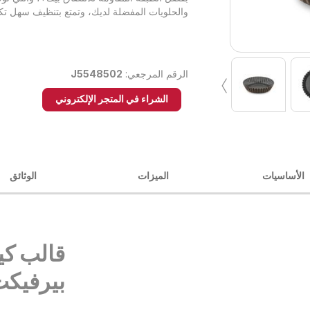
والحلويات المفضلة لديك، وتمتع بتنظيف سهل تكت
›
الرقم المرجعي:
J5548502
الشراء في المتجر الإلكتروني
الأساسيات
الميزات
الوثائق
قالب كي
بيرفيكت