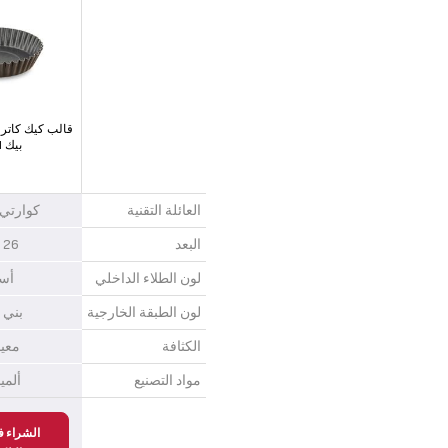
قالب كيك كاتر
بيك 26CM
العائلة التقنية
كوارتي
البعد
26 سم
لون الطلاء الداخلي
أس
لون الطبقة الخارجية
بني 
الكثافة
معي
مواد التصنيع
ألمي
الشراء ف