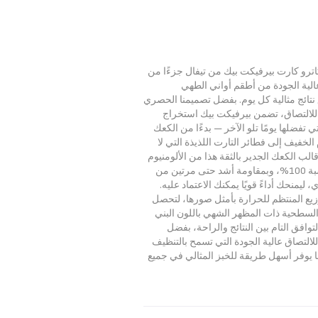
ترو كارت بيرفيكت بيك من تيفال جزءًا من
لية الجودة من أطقم أواني الطهي
تائج مثالية كل يوم. بفضل تصميمنا الحصري
للالتصاق، تضمن بيرفيكت بيك استخراج
ي تفضلها يومًا تلو الآخر — بدءًا من الكعك
لخفيف إلى فطائر التارت اللذيذة التي لا
الب الكعك الجدير بالثقة هذا من الألومنيوم
المعاد تدويره بنسبة 100%، وبمقاومة أشد حتى مرتين من
ي، ليمنحك أداءً قويًا يمكنك الاعتماد عليه.
يع المنتظم للحرارة بأمثل صورها، لتحصل
لسطحية ذات المظهر الشهي باللون البني
توافق التام بين النتائج والراحة، بفضل
لالتصاق عالية الجودة التي تسمح بالتنظيف
ما يوفر أسهل طريقة للخبز المثالي في جميع