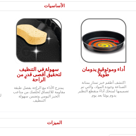
الأساسيات
أداء وموثوقية يدومان
سهولة في التنظيف
طويلاً
لتحقيق أقصى قدرٍ من
الراحة
اكتشف أطقم خبز تمتاز بمتانة
الصناعة وجودة المواد، والتي تم
يمتزج الأداء مع الراحة بفضل طبقة
تصميمها لمنحك أداءً منقطع النظير
مقاومة للالتصاق تُخلّصك من متاعب
يدوم يومًا بعد يوم.
ل
الخبز اليومي وتضمن سهولة
التنظيف.
الميزات