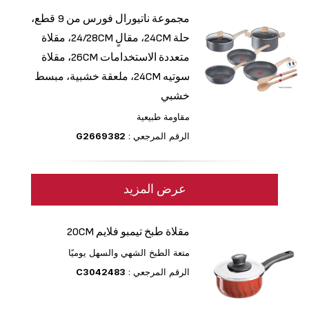
مجموعة ناتيورال فورس من 9 قطع،
حلة 24CM، مقالٍ ‎24/28CM، مقلاة
متعددة الاستخدامات 26CM، مقلاة
سوتيه 24CM، ملعقة خشبية، مبسط
خشبي
مقاومة طبيعية
الرقم المرجعي :
G2669382
عرض المزيد
مقلاة طبخ تيمبو فلايم 20CM
متعة الطبخ الشهي والسهل يوميًا
الرقم المرجعي :
C3042483