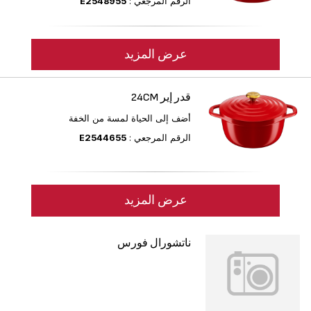
الرقم المرجعي :
E2548955
عرض المزيد
قدر إير 24CM
أضف إلى الحياة لمسة من الخفة
الرقم المرجعي :
E2544655
عرض المزيد
ناتشورال فورس