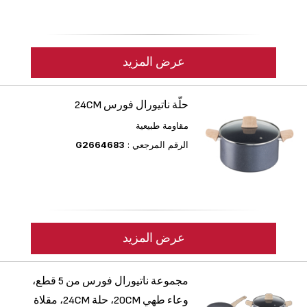
عرض المزيد
حلّة ناتيورال فورس 24CM
مقاومة طبيعية
الرقم المرجعي :
G2664683
عرض المزيد
مجموعة ناتيورال فورس من 5 قطع،
وعاء طهي 20CM، حلة 24CM، مقلاة