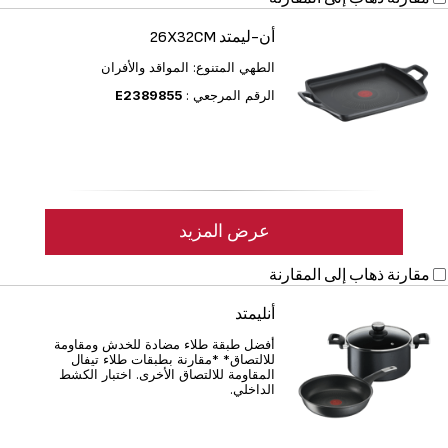
أن-ليمتد 26X32CM
الطهي المتنوع: المواقد والأفران
الرقم المرجعي :
E2389855
عرض المزيد
مقارنة
ذهاب إلى المقارنة
أنليمتد
أفضل طبقة طلاء مضادة للخدش ومقاومة
للالتصاق* *مقارنة بطبقات طلاء تيفال
المقاومة للالتصاق الأخرى. اختبار الكشط
الداخلي.