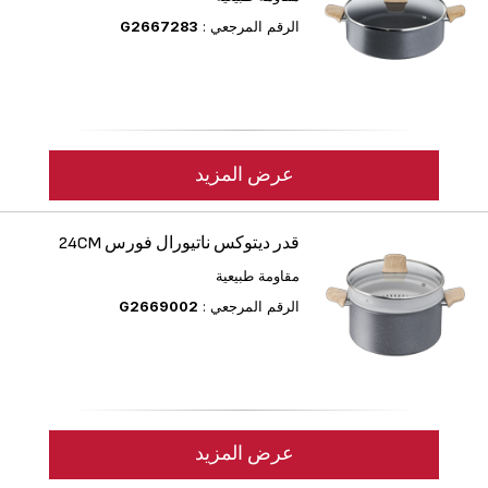
الرقم المرجعي :
G2667283
عرض المزيد
قدر ديتوكس ناتيورال فورس 24CM
مقاومة طبيعية
الرقم المرجعي :
G2669002
عرض المزيد