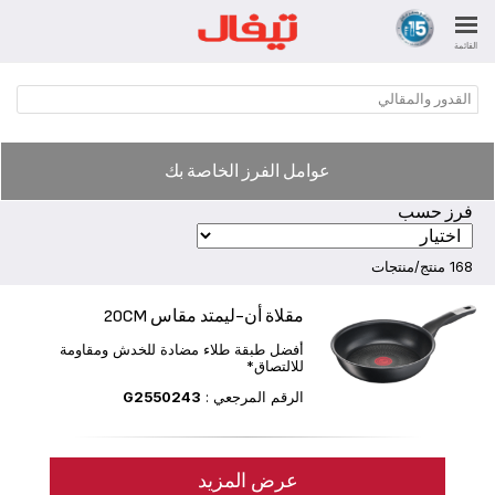
القائمة
القدور والمقالي
عوامل الفرز الخاصة بك
فرز حسب
168 منتج/منتجات
مقلاة أن-ليمتد مقاس 20CM
أفضل طبقة طلاء مضادة للخدش ومقاومة
للالتصاق*
الرقم المرجعي :
G2550243
عرض المزيد