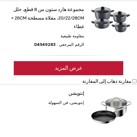
مجموعة هارد ستون من 8 قطع، حلل
‎20/22/28CM، مقلاة مسطحة 26CM +
غطاء
مقاومة طبيعية
الرقم المرجعي :
D4549283
عرض المزيد
مقارنة
ذهاب إلى المقارنة
إنتويشن
إنتويشن، فن السهولة