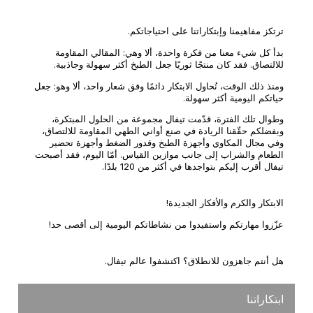
ترتكز مفاهيمنا وإبتكاراتنا على احتياجاتكم.
بدأ كل شيء معنا من فكرة واحدة، ألا وهي: المقالي المقاومة
للالتصاق. فقد كان منتجًا ثوريًا جعل الطبخ أكثر سهولة وجاذبية.
ومنذ ذلك الوقت، نُحاول الابتكار دائمًا وفق شعار واحد، ألا وهو: جعل
حياتكم اليومية أكثر سهولة.
وطوال تلك الفترة، قدّمت تيفال مجموعة من الحلول المبتكرة،
وبفضلكم حقّقنا الريادة في صنع أواني الطهي المقاومة للالتصاق،
وفي مجال المكاوي وأجهزة الطبخ وقدور الضغط وأجهزة تحضير
الطعام والشراب إلى جانب موازين القياس. أمّا اليوم، فقد أصبحت
تيفال أقرب إليكم بتواجدها في أكثر من 120 بلدًا.
الابتكار والكرم والأفكار الجديدة!
عزّزوا مهارتكم واستفيدوا من نشاطاتكم اليومية إلى أقصى حد!
هل أنتم جاهزون للانطلاق؟ اكتشفوا عالم تيفال.
ابتكاراتنا