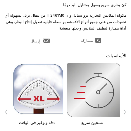
كيّ بخاري سريع وسهل بمتناول اليد دومًا
مكواة الملابس البخارية برو ستايل وان IT2461M0 من تيفال تزيل بسهولة أي
تجعيدات من على جميع أنواع الأقمشة بواسطة قابلية تعديل إنتاج البخار. وهي
أداة ممتازة لنظيف الملابس وجعلها منعشة!
مشاركة
إرسال
الأساسيات
م
‹
›
W
وتدفق البخار بقوة 37g/بالدقيقة
ف
تسخين سريع
دقة وتوفير في الوقت
ع