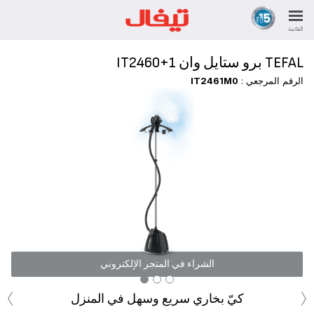
القائمة
TEFAL برو ستايل وان IT2460+1
الرقم المرجعي :
IT2461M0
الشراء في المتجر الإلكتروني
‹
›
كيّ بخاري سريع وسهل في المنزل