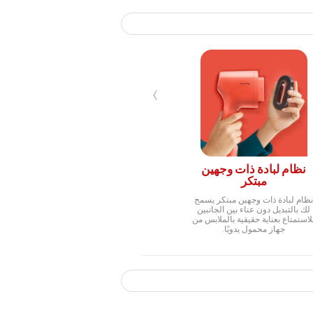
›
نظام لبادة ذات وجهين
مبتكر
ظام لبادة ذات وجهين مبتكر يسمح
لك بالتبديل دون عناء بين الجانبين
لاستمتاع بعناية حقيقية بالملابس من
جهاز محمول يدويًا.