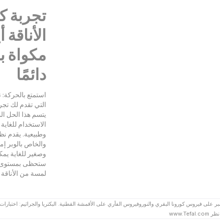
تجربة ك
الأناقة 
مكواة ب
دائمًا
استمتع بالحركة: 
التي تقدم لك تجرب
يتسم هذا الحل الم
الاستخدام للغاية
وطبيعية. يقدم نظ
والخاص بالوبر إمك
وصغير للغاية يمك
ستحظى بمستوى جدي
لمسة من الأناقة ا
سات: اختبارات خارجية تم إجراؤها في 20 سبتمبر على فيروس كورونا البقري والنوروفيروس الفأري على الأقمشة القطنية. البكتريا والجراث
www.‎