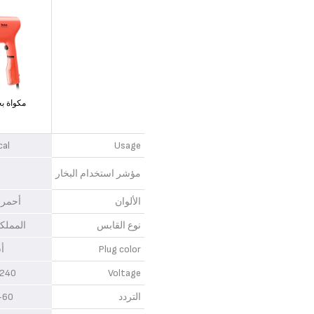
مكواة بخ
cal
Usage
مؤشر استخدام البخار
الألوان
أحمر
نوع القابس
المملك
Plug color
أ
40 V
Voltage
التردد
0 Hz