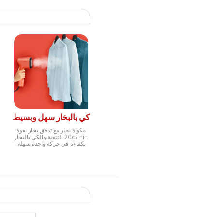
كي بالبخار سهل وبسيط
مكواة بخار مع تدفق بخار بقوة
20g/min للتنقية والكي بالبخار
بكفاءة في حركة واحدة سهلة.