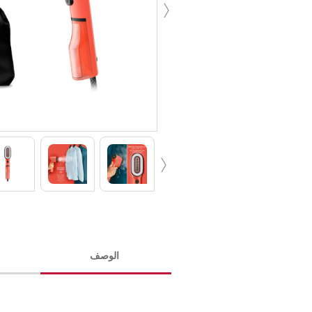
‹
‹
الوصف