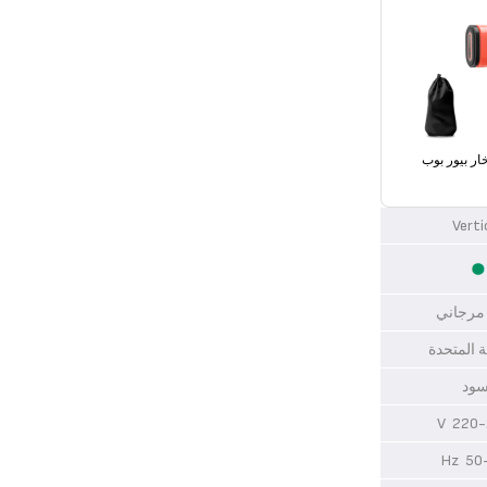
ار بيور بوب
Verti
 مرجاني
ة المتحدة
سود
220-2
50-6