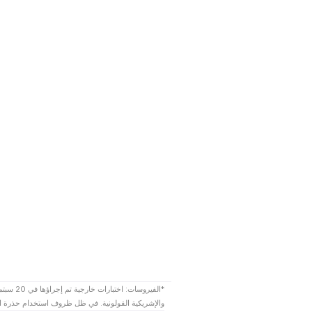
*الفيرو
والإشريكية القولونية. في ظل ظروف استخدام حذرة انظر Tefal.com