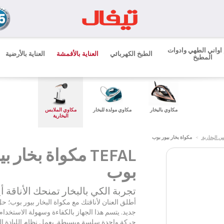
اواني الطهي وادوات
الطبخ الكهربائي
العناية بالأقمشة
العناية بالأرضية
المطبخ
مكاوي بالبخار
مكاوي مولدة للبخار
مكاوي الملابس
البخارية
س البخارية
>
مكواة بخار بيور بوب
TEFAL مكواة بخار ب
بوب
تجربة الكي بالبخار تمنحك الأناقة أ
أطلق العنان لأناقتك مع مكواة البخار بيور بوب؛ ح
جديد. يتسم هذا الجهاز بالكفاءة وسهولة الاستخدام
حركة واحدة سلسة وبسيطة. يعمل نظام اللبادة الم