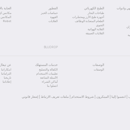
تفادي أيّ خطر، استبدلوا السلك أو الغلاف الواقي التالف من أحد مراكز التصليح ا
العمر الافتراضي لجهازك.
هي وادوات
الطبخ الكهربائي
الفطور
العناية با
طباخات البخار
حماصات الخبز
مكانس كهر
أجهزة طبخ الأرز ومحضّرات
القهوة
المكانس ال
الطعام المتعدّدة الوظائف
الغلايات
Robot
الشوي
ان
القلاية الهوائية
to ensure the best performance from your iron, these types of water should
القلايات العميقة
ة
BLUDROP
الوصفات
خدمات المستهلك
عن تيفال
الوصفات
الكفالة والتصليح
ابتكاراتنا
تعليمات الاستخدام
التزاماتنا
الأسئلة الشائعة
تاريخنا
أماكن الشراء
إعلاناتنا
اتصلوا بنا
انضموا إلينا
المبتكرون
شروط الاستخدام
ملفات تعريف الارتباط
إشعار قانوني