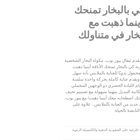
ي بالبخار تمنحك
أينما ذهبت مع
خار في متناولك
نقدم تيفال بيور بوب، مكواة البخار الشخصية
ة كي بالبخار تمنحك الأناقة أينما ذهبت.
حمول يدويًا للعناية بالملابس بأنه سهل
 ويقدم عناية كاملة بحركة واحدة سلسة
ام اللبادة الحصري ذو الوجهين المخملي
انية التبديل بينهما بسهولة مع تصميم نحيف
نك اصطحابه معك أينما ذهبت! مع بيور بوب،
د من العناية بالملابس... علاوة على
لنابضة بالحياة.
يم: اختبارات خارجية على العنقودية الذهبية والكلبسيلة الرئوية