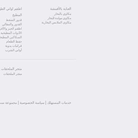
توقفوا عن إستخدام الجهاز ل
- rain water
المياه أو تنقيطها أو تقليل 
العناية بالأقمشة
اطقم اواني الط
مكاوي بالبخار
المطبخ
- boiled, filtered or bottled water
مكاوي مولدة للبخار
قدور الضغط
مكاوي الملابس البخارية
القدور والمقالي
اطقم الخبز والأفر
الأدوات المطبخية
 not be used for ironing.
السكاكين المطبخي
حفظ الطعام
فرامات يدوية
أواني الشرب
متجر الملحقات
متجر الملحقات
خدمات المستهلك
سياسة الخصوصية
مجموعة سب