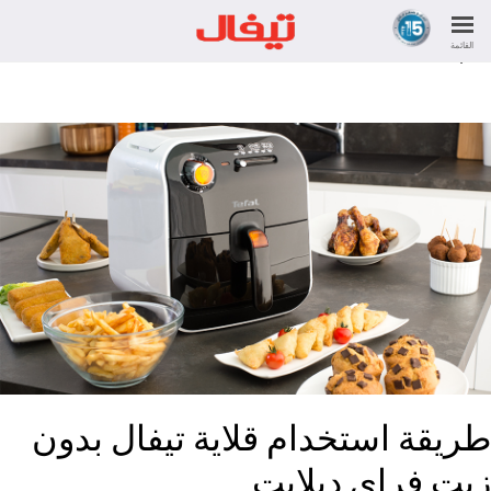
تعلموا طريقة استخدام قلاية تيفال فراي ديلايت الصحيحة حتى تستطيعوا
تحضير اطباق شهية ولذيذة مثل دجاج كامل، مقالي او حتى حلويات مثل
القائمة
الكب كيك
طريقة استخدام قلاية تيفال بدون
زيت فراي ديلايت