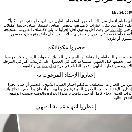
May 24, 2018
أي طعام أفضل من ذاك المطهو باستخدام القليل من الزيت أو حتى بدونه كلياً؟
نقدم لكم من تيفال خيارات لا متناهية لتحضير أطباق رئيسية، أطباق جانبية، مقبلات
وحتى
حلويات
في وقت أقل ودهون أقل! إقرأوا ما يلي لاكتشاف الطريقة الصحيحة
لاستخدام قلاية تيفال بدون زيت فراي ديلايت من أجل طبق مقرمش، محمص،
مشوي أو طري!
حضروا مكوناتكم
عند تحضير البطاطس المقلية أو اللحم مثل الستيك أو جوانح الدجاج مثلاً، إحرصوا
على تجفيفها قبل الطهي. سيساعد ذلك في الحصول على قرمشة أكثر في المرحلة
الاخيرة من عملية الطهي. ضعوا الطعام في درج
فراي ديلايت
وأغلقوه.
إختاروا الإعداد المرغوب به
من بين الخيارات المختلفة، يمكنكم اختيار القلي، الشوي، التحمير أو حتى الخبز!
إختاروا الإعداد بحسب المكون الذي ترغبون بطهيه سواء كان بطاطس، دجاج بانيه،
كرات الجبن، دجاج كامل أو حتى مافن. برمجوا الحرارة والوقت بحسب الوصفة
لنتائج مثالية.
إنتظروا انتهاء عملية الطهي