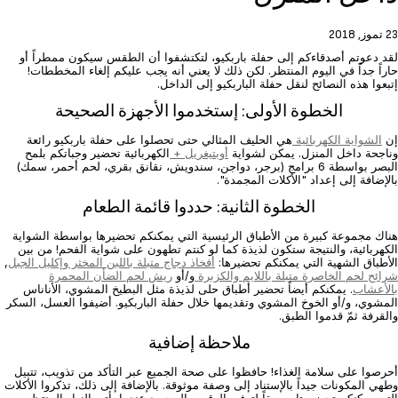
23 تموز, 2018
لقد دعوتم أصدقاءكم إلى حفلة باربكيو، لتكتشفوا أن الطقس سيكون ممطراً أو
حاراً جداً في اليوم المنتظر. لكن ذلك لا يعني أنه يجب عليكم إلغاء المخططات!
إتبعوا هذه النصائح لنقل حفلة الباربكيو إلى الداخل.
الخطوة الأولى: إستخدموا الأجهزة الصحيحة
إن
الشواية الكهربائية
هي الحليف المثالي حتى تحصلوا على حفلة باربكيو رائعة
وناجحة داخل المنزل. يمكن لشواية
أوبتيغريل +
الكهربائية تحضير وجباتكم بلمح
البصر بواسطة 6 برامج (برجر، دواجن، سندويش، نقانق بقري، لحم أحمر، سمك)
بالإضافة إلى إعداد "الأكلات المجمدة".
الخطوة الثانية: حددوا قائمة الطعام
هناك مجموعة كبيرة من الأطباق الرئيسية التي يمكنكم تحضيرها بواسطة الشواية
الكهربائية، والنتيجة ستكون لذيذة كما لو كنتم تطهون على شواية الفحم! من بين
الأطباق الشهية التي يمكنكم تحضيرها:
أفخاذ دجاج متبلة باللبن المخثر وإكليل الجبل
,
شرائح لحم الخاصرة متبلة باللايم والكزبرة
و/أو
ريش لحم الضأن المحمرة
بالأعشاب
. يمكنكم أيضاً تحضير أطباق حلى لذيذة مثل البطيخ المشوي، الأناناس
المشوي، و/أو الخوخ المشوي وتقديمها خلال حفلة الباربكيو. أضيفوا العسل، السكر
والقرفة ثمّ قدموا الطبق.
ملاحظة إضافية
أحرصوا على سلامة الغذاء! حافظوا على صحة الجميع عبر التأكد من تذويب، تتبيل
وطهي المكونات جيداً بالإستناد إلى وصفة موثوقة. بالإضافة إلى ذلك، تذكروا الأكلات