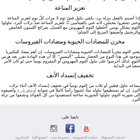
تعزيز المناعة
إذا أصبتم بالفعل بنزلة برد، يكفي تناول فصّ ثوم 3 مرات كلّ يوم لتعزيز المناعة
وحتى تشعروا بتحسّن، لأنه غني ‏بالفيتامين ‏C‏. لتعزيز المناعة ضدّ نزلات البرد، تناولوا
الثوم بشكل يومي. أخلطوا الثوم المهروس مع العسل، شرائح الليمون ‏الحامض
والزنجبيل وأضيفوا المزيج إلى الشاي!‏
مخزن للمضادات الحيوية ومضادات الفيروسات
يعتبر الثوم مخزناً للمضادات الحيوية ومضادات الفيروسات. إن أهم مضاد للبكتيريا
موجود في هذا النوع من الخضار يسمّى ‏‏"أليسين". إلا أن هذه المادة تفرز بعد هرس
الثوم. لذلك أحرصوا على تناول الثوم المهروس أو المفروم يومياً حتى لو كان ‏الأمر
صعباً في البداية.‏
تخفيف إنسداد الأنف
يساعد تناول فصّين أو ثلاث من الثوم يومياً في تخفيف إنسداد الأنف أثناء نزلات
البرد. إن لم تستطيعوا تناوله نيئاً، إشووا ‏رأساً كاملاً في شواية
أوبتيغريل +
وأضيفوه
إلى شوربة الثوم. تناولوا الشوربة ساخنة لتستفيدوا من كل الفوائد وتشفوا من ‏نزلة
البرد.‏
تابعنا على:
خدمات المستهلك
سياسة الخصوصية
مجموعة سب
انضموا إلينا
المبتكرون