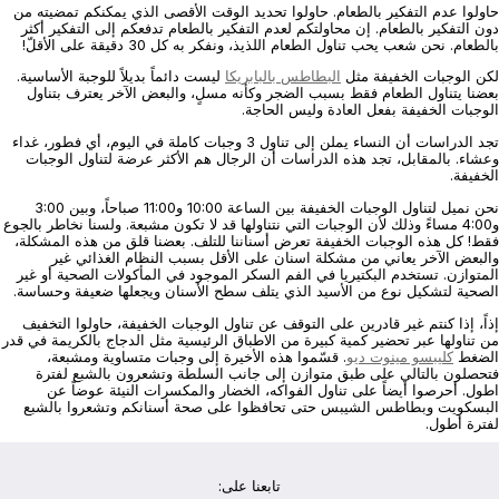
حاولوا عدم التفكير بالطعام. حاولوا تحديد الوقت الأقصى الذي يمكنكم تمضيته من
دون التفكير بالطعام. إن محاولتكم لعدم التفكير ‏بالطعام تدفعكم إلى التفكير أكثر
بالطعام. نحن شعب يحب تناول الطعام اللذيذ، ونفكر به كل 30 دقيقة على الأقلّ!‏
لكن الوجبات الخفيفة مثل
البطاطس بالبابريكا
ليست دائماً بديلاً للوجبة الأساسية.
بعضنا يتناول الطعام فقط بسبب الضجر وكأنه ‏مسلٍ، والبعض الآخر يعترف بتناول
الوجبات الخفيفة بفعل العادة وليس الحاجة.‏
تجد الدراسات أن النساء يملن إلى تناول 3 وجبات كاملة في اليوم، أي فطور، غداء
وعشاء. بالمقابل، تجد هذه الدراسات أن ‏الرجال هم الأكثر عرضة لتناول الوجبات
الخفيفة.‏
نحن نميل لتناول الوجبات الخفيفة بين الساعة 10:00 و11:00 صباحاً، وبين 3:00
و4:00 مساءً وذلك لأن الوجبات التي ‏نتناولها قد لا تكون مشبعة. ولسنا نخاطر بالجوع
فقط! كل هذه الوجبات الخفيفة تعرض أسناننا للتلف. بعضنا قلق من هذه ‏المشكلة،
والبعض الآخر يعاني من مشكلة اسنان على الأقل بسبب النظام الغذائي غير
المتوازن. تستخدم البكتيريا في الفم السكر ‏الموجود في المأكولات الصحية أو غير
الصحية لتشكيل نوع من الأسيد الذي يتلف سطح الأسنان ويجعلها ضعيفة وحساسة.‏
إذاً، إذا كنتم غير قادرين على التوقف عن تناول الوجبات الخفيفة، حاولوا التخفيف
من تناولها عبر تحضير كمية كبيرة من ‏الاطباق الرئيسية مثل الدجاج بالكريمة في قدر
الضغط
كليبسو مينوت ديو
. قسّموا هذه الأخيرة إلى وجبات متساوية ومشبعة،
‏فتحصلون بالتالي على طبق متوازن إلى جانب السلطة وتشعرون بالشبع لفترة
اطول.‏ أحرصوا أيضاً على تناول الفواكه، الخضار والمكسرات النيئة عوضاً عن
البسكويت وبطاطس الشيبس حتى تحافظوا على صحة ‏أسنانكم وتشعروا بالشبع
لفترة أطول.‏
تابعنا على: