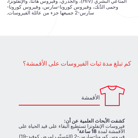
المناعي البشري (HIV)، والجدري، وفيروس هانتا، والإنفلونزا،
وحمى الدَّنك، وفيروس كورونا-سارس، وفيروس كورونا-
سارس-2 جميعها جزء من عائلة الفيروسات.
كم تبلغ مدة ثبات الفيروسات على الأقمشة؟
الأقمشة
كشفت الأبحاث العلمية عن أن:
فيروسات الإنفلونزا تستطيع البقاء على قيد الحياة على
الأقمشة لمدة
18 ساعة¹
فيروس كورونا-سارس-2 (المُسبِّب لمرض كوفيد-19)