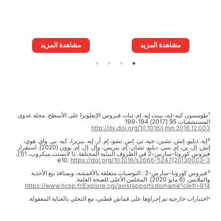
مشاهدة المزيد
مشاهدة المزيد
¹طومسون كيه-إيه، بينت إيه. إم. ثبات فيروس الإنفلونزا على الأسطح. مجلة عدوى
المستشفيات 95 (2017) 194-199
http://dx.doi.org/10.1016/j.jhin.2016.12.003
²إيه. دبليو. إتش. تشين، جيه. تي. إس. تشو، إم. آر. إيه. بيريرا، كيه. بي. واي. هوي،
إتش. إل. ين، إم. سي. دبليو. تشان، إم. بيريس، وإل. إل. إم. بوون (2020). استقرار
فيروس كورونا-سارس-2 في الظروف البيئية المختلفة. ذا لانسنت ميكروب، 1(1)،‏
e10.
https://doi.org/10.1016/s2666-5247(20)30003-3
³فيروس كورونا-سارس-2 : التوصيات متعلقة بالأقمشة، وبمنافذ بيع الأحذية
والملابس. (6 مايو 2020). المجلس الأعلى للصحة العامة.
https://www.hcsp.fr/Explore.cgi/avisrapportsdomaine?clefr=914
⁴اختبارات خارجية تم إجراؤها على قماش قطني، مع التحلي بالعناية المعقولة.