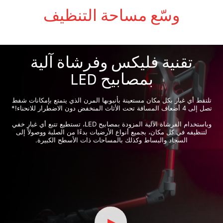
وسّع مساحة التنظيف
تقنية فليكس وفرشاة آلية
بمصابيح LED
تلتقط أي غبار بكل مكان مستعينة بأنبوبها المرن الذي يتمتع بإمكانات شفط
تصل إلى 4 أضعاف المسافة تحت الأثاث المنخفض دون الاضطرار للانحناء!*
وباستخدام الفرشاة الآلية المزودة بمصابيح LED، تستطيع تتبع أي غبار خفي
لتنظيفه في كل مكان، بجميع أنواع الأرضيات بدءًا من الصلبة ووصولاً إلى
السجاد والبساط وكذلك بالمساحات ذات الأسطح الكبيرة.
▲