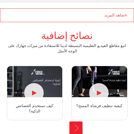
شاهد المزيد
>
لوزن (للمكنسة المحمولة)
1.9kgs
نصائح إضافية
اتبع مقاطع الفيديو التعليمية البسيطة لدينا للاستفادة من ميزات جهازك على
الوزن
3.2kgs
الوجه الأمثل.
الترشيح
99,9%
▲
▲
كيفية تنظيف فرشاة المسح؟​
كيف تستخدم الخصائص
السرعة التلقائية
الذكية؟​