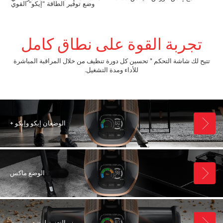
وضع توفير الطاقة "إيكو" القوي
تجربة القوة على نطاق كامل
تتيح لك شاشة التحكم * تحسين كل دورة تنظيف من خلال المراقبة المباشرة
للأداء ومدة التشغيل.
الوضعان إيكو وإيكو +
الوضع ماكس