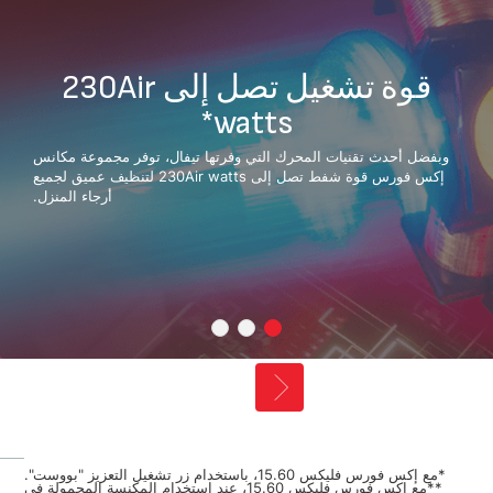
قوة تشغيل تصل إلى 230Air
watts*
وبفضل أحدث تقنيات المحرك التي وفرتها تيفال، توفر مجموعة مكانس
إكس فورس قوة شفط تصل إلى 230Air watts لتنظيف عميق لجميع
أرجاء المنزل.
*مع إكس فورس فليكس 15.60، باستخدام زر تشغيل التعزيز "بووست".
**مع إكس فورس فليكس 15.60، عند استخدام المكنسة المحمولة في