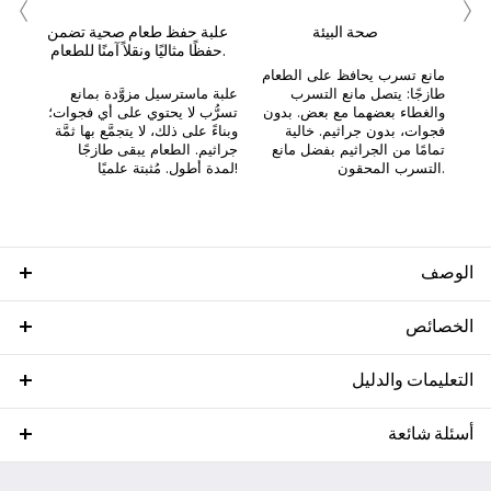
‹
›
صحة البيئة
علبة حفظ طعام صحية تضمن
حفظًا مثاليًا ونقلاً آمنًا للطعام.
مانع تسرب يحافظ على الطعام
طازجًا: يتصل مانع التسرب
علبة ماسترسيل مزوَّدة بمانع
والغطاء بعضهما مع بعض. بدون
تسرُّب لا يحتوي على أي فجوات؛
فجوات، بدون جراثيم. خالية
وبناءً على ذلك، لا يتجمَّع بها ثمَّة
تمامًا من الجراثيم بفضل مانع
جراثيم. الطعام يبقى طازجًا
التسرب المحقون.
لمدة أطول. مُثبتة علميًا!
الوصف
الخصائص
التعليمات والدليل
أسئلة شائعة