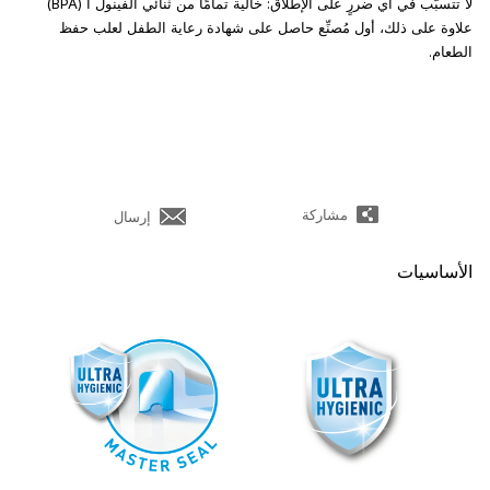
لا تتسبَّب في أي ضررٍ على الإطلاق: خالية تمامًا من ثنائي الفينول أ (BPA)
علاوة على ذلك، أول مُصنِّع حاصل على شهادة رعاية الطفل لعلب حفظ
الطعام.
مشاركة
إرسال
الأساسيات
ضل