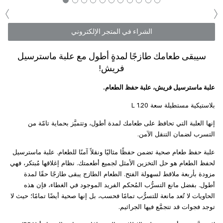
‹
›
الشراء في المتجر الإلكتروني
سيبقى طعامك طازجًا لمدةٍ أطول مع علبة ماسترسيل
فريش!
علبة ماسترسيل فريش، علبة حفظ الطعام.
بلاستيكية مستطيلة سعة 1.20 L
إنها العلبة التي تحافظ على طعامك لمدة أطول، وتتميَّز بحماية تامّة من
التسرب لضمان التنقل الآمن.
علبة حفظ طعام صحية تضمن حفظًا مثاليًا ونقلاً آمنًا للطعام. علبة ماسترسيل
لحفظ الطعام هو حل التخزين الأمثل لجميع أطعمتك. نظام إغلاقها مُبتكر، فهي
مزودة بأربعة ملاقط لسهولة الفتح. الطعام الطازج يبقى طازجًا حقًا لمدة
أطول. بفضل مانع التسرُّب المُحكم الفريد الموجود في الغطاء، فإن هذه
الحاويات لا تُعد مانعة للتسرُّب تمامًا فحسب، بل إنها صحية أيضًا تمامًا؛ حيث لا
توجد فجوات قد تتجمَّع فيها الجراثيم.