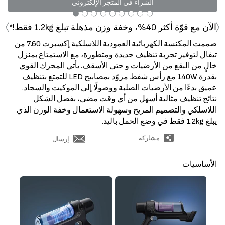
الشراء في المتجر الإلكتروني
‹
›
الآن مع قوّة أكثر 40%، وخفة وزن مذهلة تبلغ 1.2kg فقط!*
صممت المكنسة الكهربائية العمودية اللاسلكية إكسبرت 7.60 من
تيفال لتوفير تجربة تنظيف جديدة ومتطورة، مع الاستمتاع بمنزل
خالٍ من البقع من الأرضيات و حتى الأسقف. يأتي المحرك القوي
بقدرة 140W مع رأس شفط مزوّد بمصابيح LED للتمتع بتنظيف
عميق بدءًا من الأرضيات الصلبة ووصولًا إلى الموكيت والسجاد.
نتائج تنظيف مثالية أسهل من أي وقت مضى، بفضل الشكل
اللاسلكي والتصميم المريح وسهولة الاستعمال وخفة الوزن الذي
يبلغ 1.2kg فقط في وضع الحمل باليد.
مشاركة
إرسال
الأساسيات