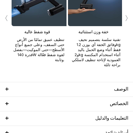
‹
›
رة
واحدة طويلة الأمد تصل حتى 45
خفة وزن استثنائية
قوة شفط عالية
ع
تقنية سلسة بتصميم نحيف
تنظيف عميق تمامًا من الأرض
وفائق الخفة أي بوزن 1.2kg
حتى السقف، وعلى جميع أنواع
فقط أثناء وضع الحمل باليد
الأسطح—حتى الموكيت—بفضل
و2kg أثناء استخدام المكنسة
قدرة 140W لقوة شفط فعّالة
العمودية لإتاحة تنظيف لاسلكي
وثابتة.
براحة تامّة
الوصف
الخصائص
التعليمات والدليل
أسئلة شائعة