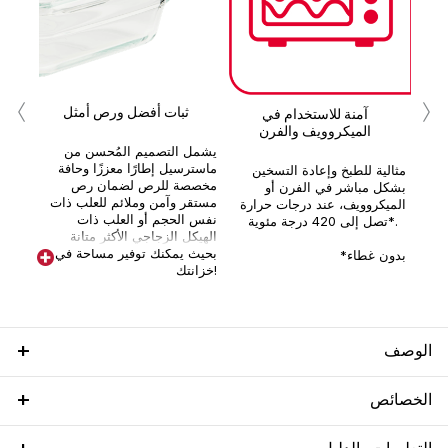
ب
‹
›
مل
ثبات أفضل ورص أمثل
آمنة للاستخدام في
الميكروويف والفرن
يشمل التصميم المُحسن من
ك
ماسترسيل إطارًا معززًا وحافة
مثالية للطبخ وإعادة التسخين
مخصصة للرص لضمان رص
بشكل مباشر في الفرن أو
مستقر وآمن وملائم للعلب ذات
الميكروويف، عند درجات حرارة
نفس الحجم أو العلب ذات
تصل إلى 420 درجة مئوية*.
الهيكل الزجاجي الأكثر متانة
بحيث يمكنك توفير مساحة في
*بدون غطاء
خزانتك!
الوصف
الخصائص