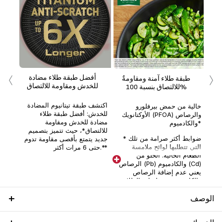
‹
›
ات
أفضل طبقة طلاء مضادة
طبقة طلاء آمنة ومقاومةٌ
ضير
للخدش ومقاومة للالتصاق
للالتصاق بنسبة 100%
اكتشف طبقة تيتانيوم المضادة
خالية من حمض بيرفلورو
للخدش: أفضل طبقة طلاء
الأوكتانويك (PFOA) والرصاص
مضادة للخدش ومقاومة
والكادميوم*
للالتصاق*، حيث تتميز بتصميم
* ضوابط أكثر صرامة من تلك
جديد يتمتع بأقصى مقاومة تدوم
التي تتطلبها لوائح ملامسة
حتى 6 مرات أكثر.**
الطعام الحالية. الخلو من
الرصاص (Pb) والكادميوم (Cd)
يعني عدم إضافة الرصاص
والكادميوم في طبقات الطلاء
عن قصد. بدون ترحيل عند
مستوى 0.005 mg/kg.
الوصف