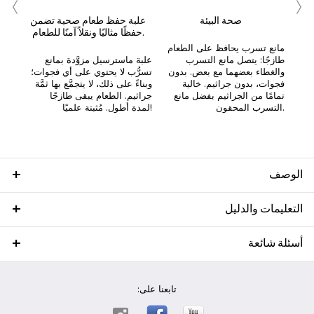
‹
›
صحة البيئة
علبة حفظ طعام صحية تضمن
حفظًا مثاليًا ونقلاً آمنًا للطعام.
مانع تسرب يحافظ على الطعام
طازجًا: يتصل مانع التسرب
علبة ماسترسيل مزوَّدة بمانع
والغطاء بعضهما مع بعض. بدون
تسرُّب لا يحتوي على أي فجوات؛
فجوات، بدون جراثيم. خالية
وبناءً على ذلك، لا يتجمَّع بها ثمَّة
تمامًا من الجراثيم بفضل مانع
جراثيم. الطعام يبقى طازجًا
التسرب المحقون.
لمدة أطول. مُثبتة علميًا!
الوصف
التعليمات والدليل
أسئلة شائعة
تابعنا على: