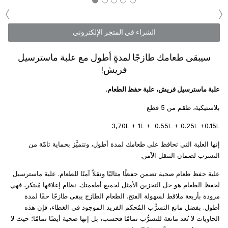
‹
›
الشراء في المتجر الإلكتروني
سيبقى طعامك طازجًا لمدةٍ أطول مع علبة ماسترسيل
فريش!
علبة ماسترسيل فريش، علبة حفظ الطعام.
بلاستيكية، طقم من 5 قطع
3,70L + 1L + 0.55L + 0.25L +0.15L
إنها العلبة التي تحافظ على طعامك لمدة أطول، وتتميَّز بحماية تامّة من
التسرب لضمان التنقل الآمن.
علبة حفظ طعام صحية تضمن حفظًا مثاليًا ونقلاً آمنًا للطعام. علبة ماسترسيل
لحفظ الطعام هو حل التخزين الأمثل لجميع أطعمتك. نظام إغلاقها مُبتكر، فهي
مزودة بأربعة ملاقط لسهولة الفتح. الطعام الطازج يبقى طازجًا حقًا لمدة
أطول. بفضل مانع التسرُّب المُحكم الفريد الموجود في الغطاء، فإن هذه
الحاويات لا تُعد مانعة للتسرُّب تمامًا فحسب، بل إنها صحية أيضًا تمامًا؛ حيث لا