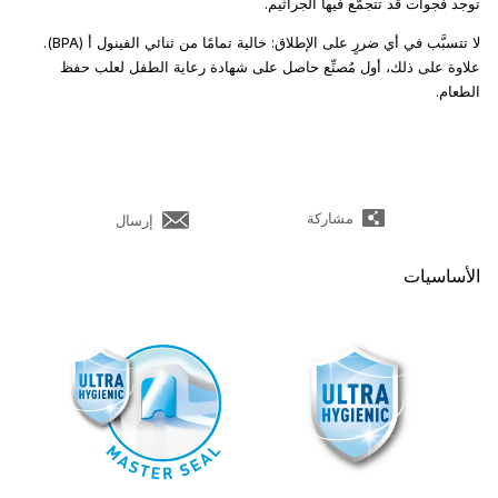
توجد فجوات قد تتجمَّع فيها الجراثيم.
لا تتسبَّب في أي ضررٍ على الإطلاق: خالية تمامًا من ثنائي الفينول أ (BPA).
علاوة على ذلك، أول مُصنِّع حاصل على شهادة رعاية الطفل لعلب حفظ
الطعام.
مشاركة
إرسال
الأساسيات
ضل