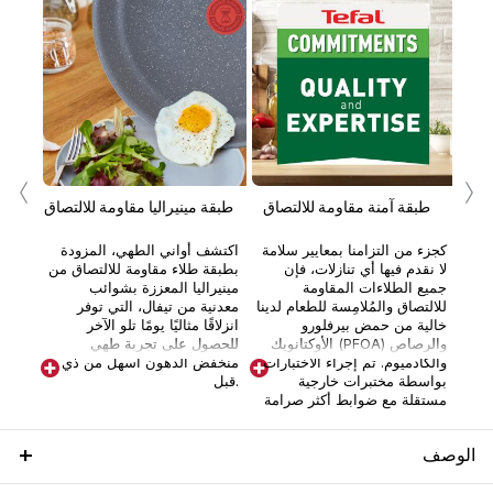
‹
›
إلى
طبقة آمنة مقاومة للالتصاق
طبقة مينيراليا مقاومة للالتصاق
ا
ن
كجزء من التزامنا بمعايير سلامة
اكتشف أواني الطهي، المزودة
في
لا نقدم فيها أي تنازلات، فإن
بطبقة طلاء مقاومة للالتصاق من
جميع الطلاءات المقاومة
مينيراليا المعززة بشوائب
للالتصاق والمُلامِسة للطعام لدينا
معدنية من تيفال، التي توفر
خالية من حمض بيرفلورو
انزلاقًا مثاليًا يومًا تلو الآخر
الأوكتانويك (PFOA) والرصاص
للحصول على تجربة طهي
والكادميوم. تم إجراء الاختبارات
منخفض الدهون أسهل من ذي
بواسطة مختبرات خارجية
قبل.
مستقلة مع ضوابط أكثر صرامة
من تلك التي تتطلبها لوائح
ملامسة الطعام الحالية.
الوصف