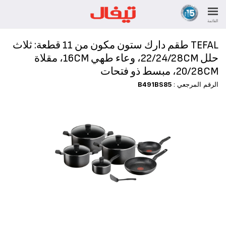
القائمة
TEFAL طقم دارك ستون مكون من 11 قطعة: ثلاث
حلل 22/24/28CM، وعاء طهي 16CM، مقلاة
20/28CM، مبسط ذو فتحات
الرقم المرجعي :
B491BS85