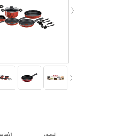
‹
‹
الوصف
الأساس