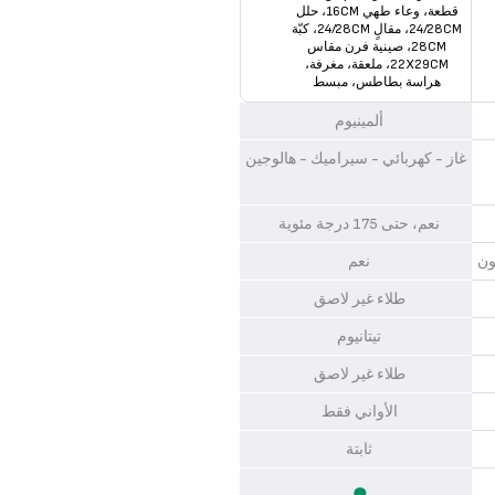
قطعة، وعاء طهي 16CM، حلل
‎24/28CM، مقالٍ ‎24/28CM، كبّة
28CM، صينية فرن مقاس
22X29CM، ملعقة، مغرفة،
هراسة بطاطس، مبسط
ألمينيوم
غاز - كهربائي - سيراميك - هالوجين
نعم، حتى 175 درجة مئوية
ون
نعم
طلاء غير لاصق
تيتانيوم
طلاء غير لاصق
الأواني فقط
ثابتة