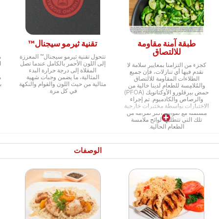
طبقة آمنة مقاومة
تقنية ثيرمو سيجنال™
للالتصاق
تتحول تقنية ثيرمو سيجنال™ المعززة
م
إلى اللون الأحمر بالكامل عندما تصل
ا
كجزء من التزامنا بمعايير سلامة لا
المقلاة إلى درجة حرارة البدء
نقدم فيها أي تنازلات، فإن جميع
المثالية، ما يضمن وجبات شهية
م
الطلاءات المقاومة للالتصاق
مثالية من حيث اللون والقوام والنكهة
ب
والمُلامِسة للطعام لدينا خالية من
في كل مرة.
حمض بيرفلورو الأوكتانويك (PFOA)
والرصاص والكادميوم. تم إجراء
الاختبارات بواسطة مختبرات خارجية
مستقلة مع ضوابط أكثر صرامة من
تلك التي تتطلبها لوائح ملامسة
الطعام الحالية.
الوصفات