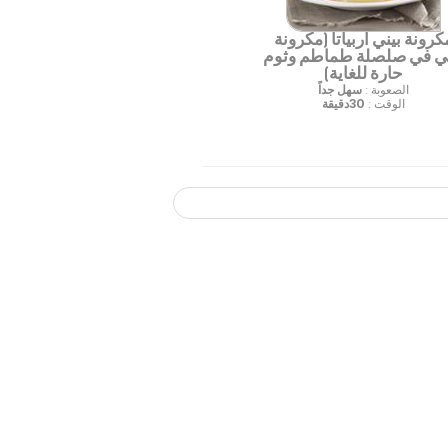
كرونة بيني آربياتا (مكرونة
ني في صلصلة طماطم وثوم
حارة للغاية)
الصعوبة :
سهل جداً
الوقت :
30دقيقة