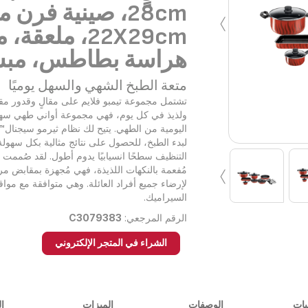
›
28cm، صينية فرن
22X29cm، ملعقة
هراسة بطاطس، مب
متعة الطبخ الشهي والسهل يوميًا
تشتمل مجموعة تيمبو فلايم على مقالٍ وقدور م
ولذيذ في كل يوم، فهي مجموعة أواني طهي سهلة
اليومية من الطهي. يتيح لك نظام ثيرمو سيجنال™ 
لبدء الطبخ، للحصول على نتائج مثالية بكل سهولة،
التنظيف سطحًا انسيابيًا يدوم أطول. لقد صُممت م
›
مُفعمة بالنكهات اللذيذة، فهي مُجهزة بمقابض 
لإرضاء جميع أفراد العائلة. وهي متوافقة مع مواقد
السيراميك.
الرقم المرجعي:
C3079383
الشراء في المتجر الإلكتروني
يات
الوصفات
الميزات
ال