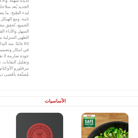
لذيذة سهلة. والأ
الجديد يُعد سلاحك
لبدء الطبخ، ما يض
تامة. ومع الهيكل ا
الجميع، تُحقق مجم
السهل والأداء ال
الطهي المنزلية م
60 عامًا. منذ ال
في ابتكار وتصميم 
جودة صارمة لا نقد
وتقليل النفايات. 
مُصنَّعة بأقصى د
الأساسيات