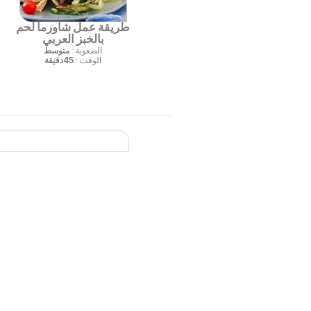
طريقة عمل شاورما لحم
بالخبز العربي
الصعوبة :
متوسط
الوقت :
45دقيقة