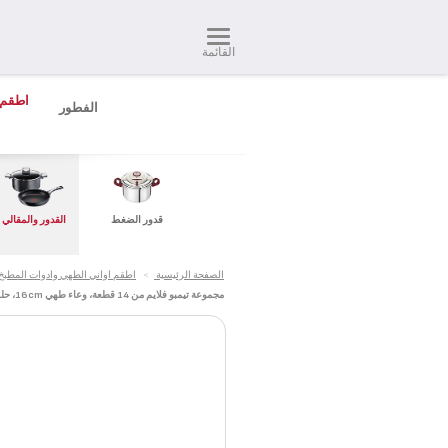
القائمة
اطقم 
الفطور
قدور الضغط
القدور والمقالي
الصفحة الرئيسية
>
اطقم اواني الطهي وادوات المطبخ
مجموعة تيمبو فلايم من 14 قطعة، وعاء طهي 16cm، حلل ‎24/28cm، مقالٍ ‎24/28cm، كبّة 28cm، صينية فرن مقاس 22X29cm، ملعقة، مغرفة، هراسة بطاطس، مبسط