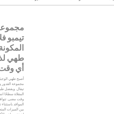
مجموعة 
تيمبو فل
طهي لذ
أي وقت
أصبح طهي الوجبات
مجموعة القدور وا
تيفال. وبفضل طبقة
المقلاة سطحًا انس
وقت مضى. تتوافق
المواقد باستثناء
بين الميزات الم