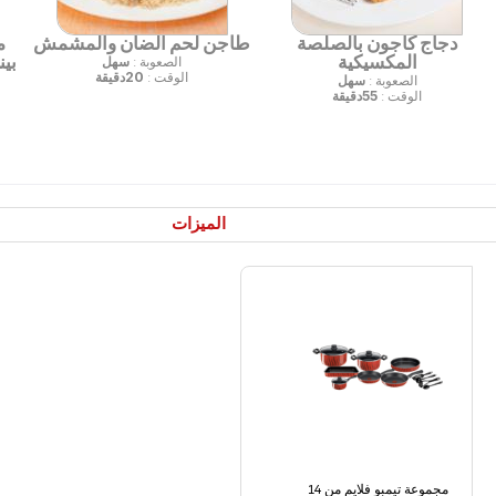
دجاج كاجون بالصلصة
طاجن لحم الضأن والمشمش
م
المكسيكية
بي
الصعوبة :
سهل
الوقت :
20دقيقة
الصعوبة :
سهل
الوقت :
55دقيقة
الميزات
مجموعة تيمبو فلايم من 14