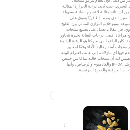
كثر من ذلك، فإن نظام ثيرمو سيجنال™
 السري، حيث يُحدد درجة الحرارة المثالية
من لك نتائج مثالية لا تشوبها شائبة بسهولة
لمتين الذي يقدم أداءً قويًا يتفوق على
وعة تيمبو فلايم التوازن المثالي بين الطبخ
قوي. في تيفال، نعمل على تصنيع منتجات
ع مراعاة أقصى درجات العناية بخبرة تتجاوز
بداية، كان الدافع الذي يحركنا هو الرغبة الدائمة
منتجات آمنة وعالية الأداء وفقًا لمعايير
م فيها أي تنازلات، إلى جانب احترام البيئة
نضمن لك أن منتجاتنا خالية تمامًا من حمض
بيرفلورو الأوكتانويك (PFOA) والكادميوم والرصاص، وأنها
رجات الحرفية والخبرة الفرنسية.
›