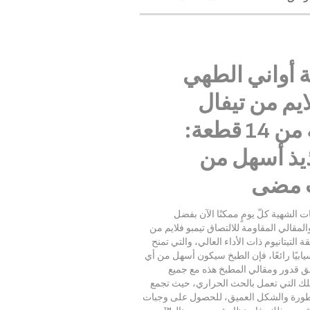
أواني الطهي
ايم من تيفال
المكونة من 14 قطعة:
يذ أسهل من
 مضى
 الشهية كلّ يومٍ ممكنًا الآن بفضل
لمقالي المقاومة للالتصاق تيمبو فلايم من
 التيتانيوم ذات الأداء العالي، والتي تمنح
يابيًا رائعًا، فإن الطبخ سيكون أسهل من أي
 قدور ومقالي المطبخ هذه مع جميع
 تلك التي تعمل بالحث الحراري، حيث تجمع
تطورة والشكل العميق، للحصول على وجبات