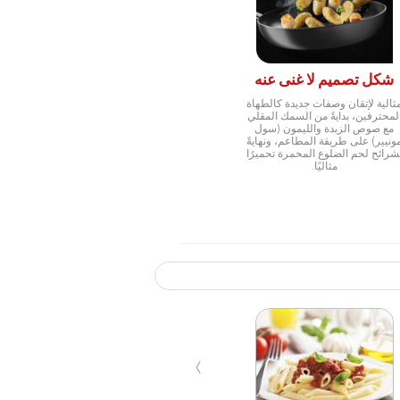
شكل تصميم لا غنى عنه
ثالية لإتقان وصفات جديدة كالطهاة
لمحترفين، بدايةً من السمك المقلي
مع صوص الزبدة والليمون (سول
ونيير) على طريقة المطاعم، ونهايةً
شرائح لحم الضلوع المحمرة تحميرًا
مثاليًا.
›