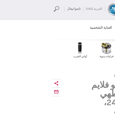
العربية (UAE)
تابعوا تيفال
العناية الشخصية
فرامات يدوية
أواني الشرب
بو فلايم
 طهي
16cm، حلل ‎24/28cm،
ة