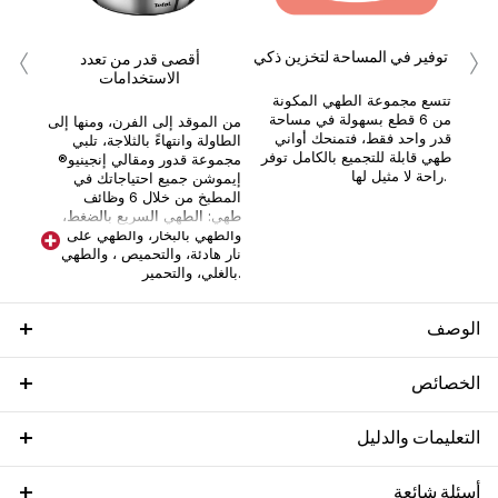
زز
‹
›
مكوناتك بزيادة تصل إلى 80%
توفير في المساحة لتخزين ذكي
أقصى قدر من تعدد
الاستخدامات
 أجل
تتسع مجموعة الطهي المكونة
من 6 قطع بسهولة في مساحة
من الموقد إلى الفرن، ومنها إلى
قدر واحد فقط، فتمنحك أواني
الطاولة وانتهاءً بالثلاجة، تلبي
طهي قابلة للتجميع بالكامل توفر
مجموعة قدور ومقالي إنجينيو®
راحة لا مثيل لها.
إيموشن جميع احتياجاتك في
المطبخ من خلال 6 وظائف
طهي: الطهي السريع بالضغط،
والطهي بالبخار، والطهي على
نار هادئة، والتحميص ، والطهي
بالغلي، والتحمير.
الوصف
الخصائص
التعليمات والدليل
أسئلة شائعة