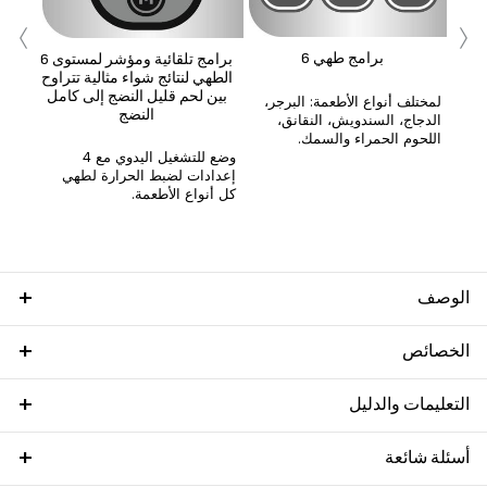
‹
›
ل
6 برامج طهي
6 برامج تلقائية ومؤشر لمستوى
ح
الطهي لنتائج شواء مثالية تتراوح
مل
بين لحم قليل النضج إلى كامل
صفر
لمختلف أنواع الأطعمة: البرجر،
النضج
الدجاج، السندويش، النقانق،
اللحوم الحمراء والسمك.
وضع للتشغيل اليدوي مع 4
إعدادات لضبط الحرارة لطهي
كل أنواع الأطعمة.
الوصف
الخصائص
التعليمات والدليل
أسئلة شائعة