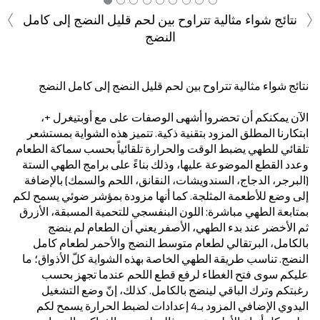
‹
›
نتائج شواء مثالية تتراوح بين لحم قليل النضج إلى كامل
النضج
نتائج شواء مثالية تتراوح بين لحم قليل النضج إلى كامل النضج
الآن يمكنكم أن تحضروا أشهى الوصفات على مع أوبتيغرل +،
ابتكارنا المطلق المزود بتقنية ذكية. تتميز هذه الشواية بمستشعر
تلقائي للطهي يضبط الوقت والحرارة تلقائياً بحسب سماكة الطعام
وعدد القطع الموضوعة عليها، وذلك بناءً على برامج الطهي الستة
(البرجر، الدجاج، السندويشات، النقانق، اللحم والسمك) بالإضافة
إلى وضع للأطعمة المثلجة. كما أنها مزودة بمؤشر ضوئي يسمح لكم
بمتابعة الطهي مباشرة: اللون البنفسجي للتحمية المسبقة، الأزرق
ثم الأخضر عند بدء الطهي، الأصفر يعني أن الطعام لم ينضج
بالكامل، البرتقالي لطعام متوسط النضج والأحمر لطعام كامل
النضج. تناسب طريقة الطهي الخاصة بهذه الشواية كلّ الأذواق؛ ما
عليكم سوى فتح الغطاء لرفع قطع اللحم عندما تجهز بحسب
رغبتكم وترك الباقي لينضج بالكامل. كذلك، إنّ وضع التشغيل
اليدوي الإضافي المزود بـ4 إعدادات لضبط الحرارة يسمح لكم